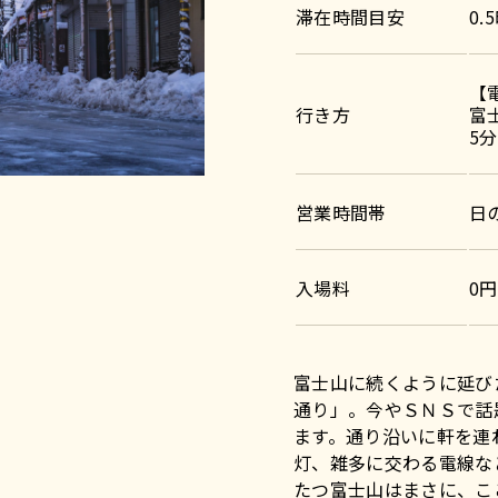
滞在時間目安
0.
【
行き方
富
5分
営業時間帯
日
入場料
0円
富士山に続くように延び
通り」。今やＳＮＳで話
ます。通り沿いに軒を連
灯、雑多に交わる電線な
たつ富士山はまさに、こ