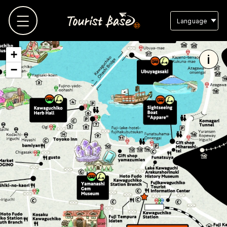
Language
+
i
−
TOP
観光地MAP
観光地リスト
お気に入り
スタッフブログ
よくある質問