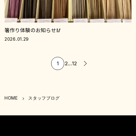
箸作り体験のお知らせ🥢
2026.01.29
1
2
…
12
投
稿
の
ペ
HOME
スタッフブログ
ー
ジ
送