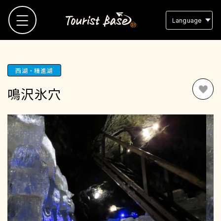
Language
TOP
西湖・精進湖
鳴沢氷穴
観光地MAP
観光地リスト
お気に入り
スタッフブログ
よくある質問