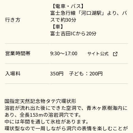
【電車・バス】
富士急行線「河口湖駅」より、バ
行き方
スで約30分
【車】
富士吉田ICから20分
営業時間帯
9:30～17:00
サイト公式
入場料
350円 子ども：200円
国指定天然記念物タテ穴環状形
溶岩が流れ出た後にできた空洞で、青木ヶ原樹海内に
あり、全長153mの溶岩洞穴です。
中には年間を通して氷柱があります。
環状型なので一周しながら洞穴の表情を楽しむことが